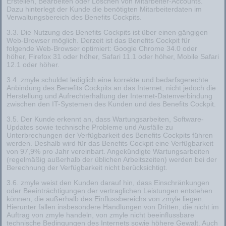
Erstellen, Bearbeiten oder Löschen von Mitarbeiter-Accounts.
Dazu hinterlegt der Kunde die benötigten Mitarbeiterdaten im
Verwaltungsbereich des Benefits Cockpits.
3.3. Die Nutzung des Benefits Cockpits ist über einen gängigen
Web-Browser möglich. Derzeit ist das Benefits Cockpit für
folgende Web-Browser optimiert: Google Chrome 34.0 oder
höher, Firefox 31 oder höher, Safari 11.1 oder höher, Mobile Safari
12.1 oder höher.
3.4. zmyle schuldet lediglich eine korrekte und bedarfsgerechte
Anbindung des Benefits Cockpits an das Internet, nicht jedoch die
Herstellung und Aufrechterhaltung der Internet-Datenverbindung
zwischen den IT-Systemen des Kunden und des Benefits Cockpit.
3.5. Der Kunde erkennt an, dass Wartungsarbeiten, Software-
Updates sowie technische Probleme und Ausfälle zu
Unterbrechungen der Verfügbarkeit des Benefits Cockpits führen
werden. Deshalb wird für das Benefits Cockpit eine Verfügbarkeit
von 97,9% pro Jahr vereinbart. Angekündigte Wartungsarbeiten
(regelmäßig außerhalb der üblichen Arbeitszeiten) werden bei der
Berechnung der Verfügbarkeit nicht berücksichtigt.
3.6. zmyle weist den Kunden darauf hin, dass Einschränkungen
oder Beeinträchtigungen der vertraglichen Leistungen entstehen
können, die außerhalb des Einflussbereichs von zmyle liegen.
Hierunter fallen insbesondere Handlungen von Dritten, die nicht im
Auftrag von zmyle handeln, von zmyle nicht beeinflussbare
technische Bedingungen des Internets sowie höhere Gewalt. Auch