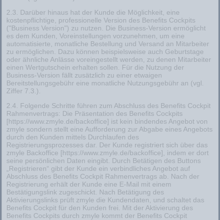
2.3. Darüber hinaus hat der Kunde die Möglichkeit, eine
kostenpflichtige, professionelle Version des Benefits Cockpits
("Business Version") zu nutzen. Die Business-Version ermöglicht
es dem Kunden, Voreinstellungen vorzunehmen, um eine
automatisierte, monatliche Bestellung und Versand an Mitarbeiter
zu ermöglichen. Dazu können beispielsweise auch Geburtstage
oder ähnliche Anlässe voreingestellt werden, zu denen Mitarbeiter
einen Wertgutschein erhalten sollen. Für die Nutzung der
Business-Version fällt zusätzlich zu einer etwaigen
Bereitstellungsgebühr eine monatliche Nutzungsgebühr an (vgl.
Ziffer 7.3.).
2.4. Folgende Schritte führen zum Abschluss des Benefits Cockpit
Rahmenvertrags: Die Präsentation des Benefits Cockpits
[https://www.zmyle.de/backoffice] ist kein bindendes Angebot von
zmyle sondern stellt eine Aufforderung zur Abgabe eines Angebots
durch den Kunden mittels Durchlaufen des
Registrierungsprozesses dar. Der Kunde registriert sich über das
zmyle Backoffice [https://www.zmyle.de/backoffice], indem er dort
seine persönlichen Daten eingibt. Durch Betätigen des Buttons
„Registrieren“ gibt der Kunde ein verbindliches Angebot auf
Abschluss des Benefits Cockpit Rahmenvertrags ab. Nach der
Registrierung erhält der Kunde eine E-Mail mit einem
Bestätigungslink zugeschickt. Nach Betätigung des
Aktivierungslinks prüft zmyle die Kundendaten, und schaltet das
Benefits Cockpit für den Kunden frei. Mit der Aktivierung des
Benefits Cockpits durch zmyle kommt der Benefits Cockpit