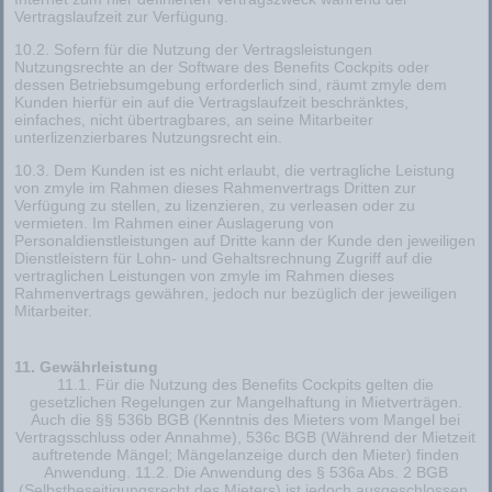
Vertragslaufzeit zur Verfügung.
10.2. Sofern für die Nutzung der Vertragsleistungen
Nutzungsrechte an der Software des Benefits Cockpits oder
dessen Betriebsumgebung erforderlich sind, räumt zmyle dem
Kunden hierfür ein auf die Vertragslaufzeit beschränktes,
einfaches, nicht übertragbares, an seine Mitarbeiter
unterlizenzierbares Nutzungsrecht ein.
10.3. Dem Kunden ist es nicht erlaubt, die vertragliche Leistung
von zmyle im Rahmen dieses Rahmenvertrags Dritten zur
Verfügung zu stellen, zu lizenzieren, zu verleasen oder zu
vermieten. Im Rahmen einer Auslagerung von
Personaldienstleistungen auf Dritte kann der Kunde den jeweiligen
Dienstleistern für Lohn- und Gehaltsrechnung Zugriff auf die
vertraglichen Leistungen von zmyle im Rahmen dieses
Rahmenvertrags gewähren, jedoch nur bezüglich der jeweiligen
Mitarbeiter.
11. Gewährleistung
11.1. Für die Nutzung des Benefits Cockpits gelten die
gesetzlichen Regelungen zur Mangelhaftung in Mietverträgen.
Auch die §§ 536b BGB (Kenntnis des Mieters vom Mangel bei
Vertragsschluss oder Annahme), 536c BGB (Während der Mietzeit
auftretende Mängel; Mängelanzeige durch den Mieter) finden
Anwendung. 11.2. Die Anwendung des § 536a Abs. 2 BGB
(Selbstbeseitigungsrecht des Mieters) ist jedoch ausgeschlossen.