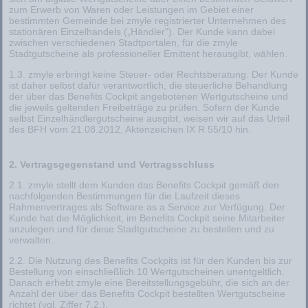
zum Erwerb von Waren oder Leistungen im Gebiet einer
bestimmten Gemeinde bei zmyle registrierter Unternehmen des
stationären Einzelhandels („Händler"). Der Kunde kann dabei
zwischen verschiedenen Stadtportalen, für die zmyle
Stadtgutscheine als professioneller Emittent herausgibt, wählen.
1.3. zmyle erbringt keine Steuer- oder Rechtsberatung. Der Kunde
ist daher selbst dafür verantwortlich, die steuerliche Behandlung
der über das Benefits Cockpit angebotenen Wertgutscheine und
die jeweils geltenden Freibeträge zu prüfen. Sofern der Kunde
selbst Einzelhändlergutscheine ausgibt, weisen wir auf das Urteil
des BFH vom 21.08.2012, Aktenzeichen IX R 55/10 hin.
2. Vertragsgegenstand und Vertragsschluss
2.1. zmyle stellt dem Kunden das Benefits Cockpit gemäß den
nachfolgenden Bestimmungen für die Laufzeit dieses
Rahmenvertrages als Software as a Service zur Verfügung. Der
Kunde hat die Möglichkeit, im Benefits Cockpit seine Mitarbeiter
anzulegen und für diese Stadtgutscheine zu bestellen und zu
verwalten.
2.2. Die Nutzung des Benefits Cockpits ist für den Kunden bis zur
Bestellung von einschließlich 10 Wertgutscheinen unentgeltlich.
Danach erhebt zmyle eine Bereitstellungsgebühr, die sich an der
Anzahl der über das Benefits Cockpit bestellten Wertgutscheine
richtet (vgl. Ziffer 7.2.).