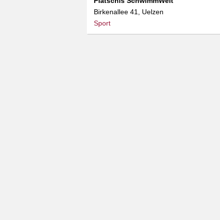
Platschis SchwimmWelt
Birkenallee 41, Uelzen
Sport