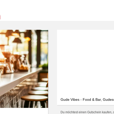
Gude Vibes - Food & Bar, Gudes
Du möchtest einen Gutschein kaufen, d