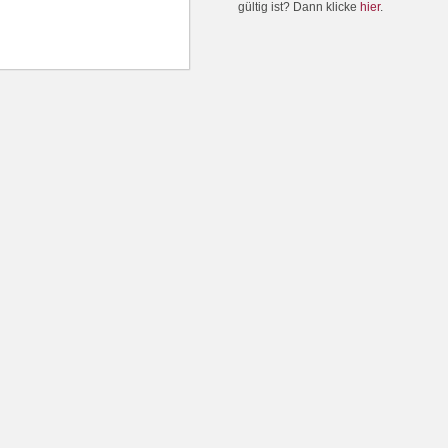
gültig ist? Dann klicke
hier
.