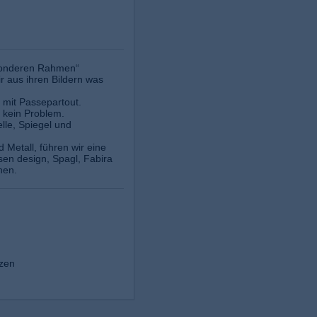
esonderen Rahmen“
r aus ihren Bildern was
h mit Passepartout.
 kein Problem.
lle, Spiegel und
Metall, führen wir eine
sen design, Spagl, Fabira
hen.
zen