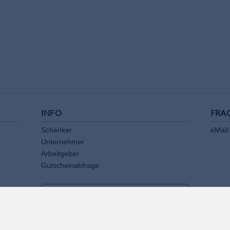
INFO
FRA
Schenker
eMail:
Unternehmer
Arbeitgeber
Gutscheinabfrage
AKZEPTANZSTELLE WERDEN