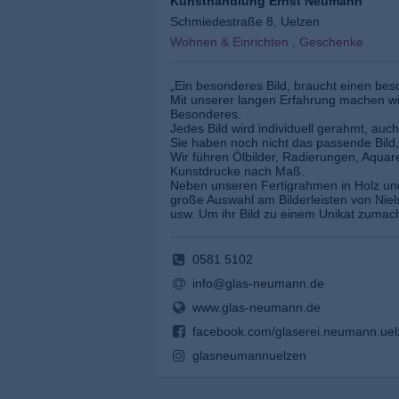
Kunsthandlung Ernst Neumann
Schmiedestraße 8, Uelzen
Wohnen & Einrichten , Geschenke
„Ein besonderes Bild, braucht einen b
Mit unserer langen Erfahrung machen wi
Besonderes.
Jedes Bild wird individuell gerahmt, auc
Sie haben noch nicht das passende Bild,
Wir führen Ölbilder, Radierungen, Aquare
Kunstdrucke nach Maß.
Neben unseren Fertigrahmen in Holz und 
große Auswahl am Bilderleisten von Niel
usw. Um ihr Bild zu einem Unikat zumac
0581 5102
info@glas-neumann.de
www.glas-neumann.de
facebook.com/glaserei.neumann.uel
glasneumannuelzen